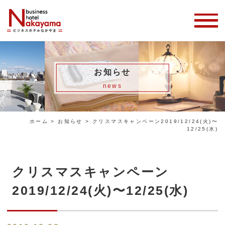
お知らせ
home
ホーム
news
facilities
客室・館内紹介
ホーム
>
お知らせ
>
クリスマスキャンペーン2019/12/24(火)〜
fee / terms
12/25(水)
料金・宿泊約款
access
交通アクセス
クリスマスキャンペーン
reservation /
ご予約・お問い合わせ
2019/12/24(火)〜12/25(水)
contact